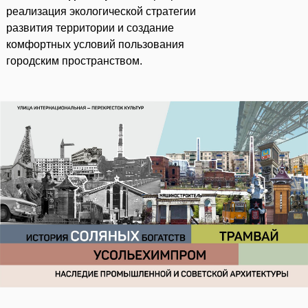
городских
реализация экологической стратегии
развития территории и создание
пространств
комфортных условий пользования
городским пространством.
Развитие общедоступных общественных пространств с
возможностями многоцелевого всесезонного
использования: создание универсальных площадок,
которые могут быть использованы для торговли, отдыха,
проведения общественных мероприятий.