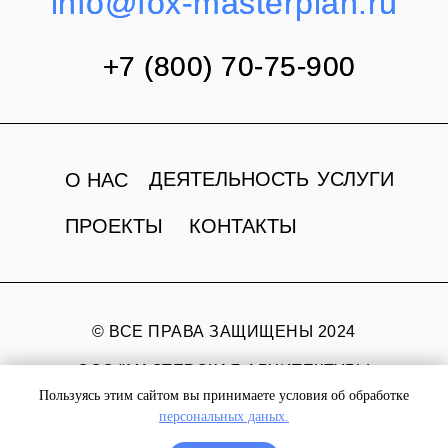
info@fox-masterplan.ru
info@fox-masterplan.ru
+7 (800) 70-75-900
+7 (800) 70-75-900
ДЕЯТЕЛЬНОСТЬ
УСЛУГИ
О НАС
ПРОЕКТЫ
КОНТАКТЫ
© ВСЕ ПРАВА ЗАЩИЩЕНЫ 2024
ООО "МАСТЕРСКАЯ АРХИТЕКТУРЫ
И ДИЗАЙНА ФОКС"
Пользуясь этим сайтом вы принимаете условия об обработке
персональных даных.